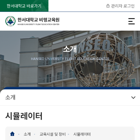
한서대학교 바로가기
관리자 로그인
모
바
일
메
뉴
소개
열
기
HANSEO UNIVERSITY FLIGHT EDUCATION CENTER
소개
시뮬레이터
HOME
소개
교육시설 및 장비
시뮬레이터